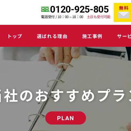
0120-925-805
無料
電話受付 / 10：00～18：00
土日も受付可能
トップ
選ばれる理由
施工事例
サー
当社のおすすめプラ
PLAN