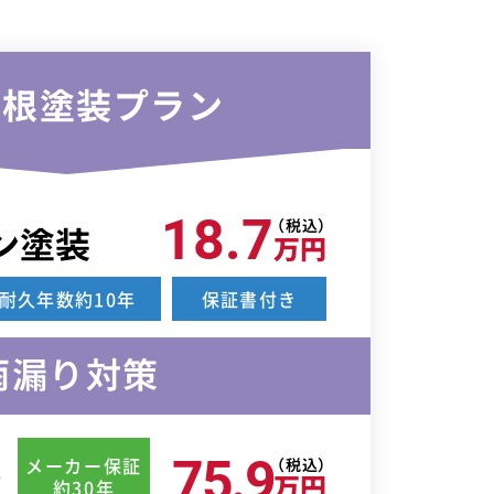
屋根塗装プラン
18.7
（税込）
ン塗装
万円
耐久年数約10年
保証書付き
雨漏り対策
75.9
メーカー保証
（税込）
事
万円
約30年