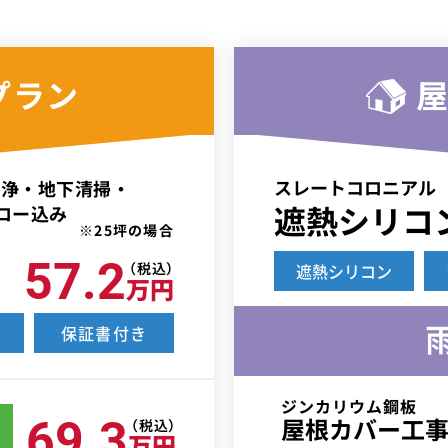
プラン
スレートコロニアル
洗浄・地下清掃・
遮熱シリコ
ロー込み
※25坪の場合
57.2
（税込）
遮熱シリコン
万円
年
保証書付き
ジンカリウム鋼板
69.3
屋根カバー工
（税込）
万円