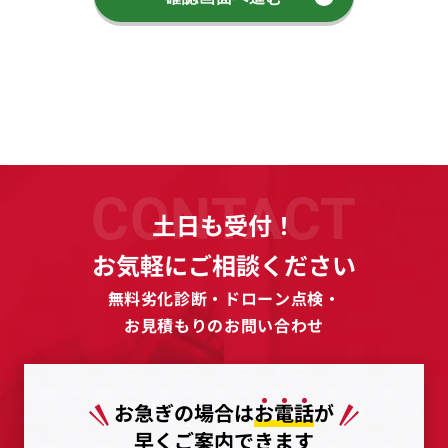
CONTACT
土日も受付！
お気軽にご相談ください
無料劣化診断・ドローン点検・
お見積もりのお問い合わせ
お急ぎの場合は
お
電
話
が
早くご案内できます