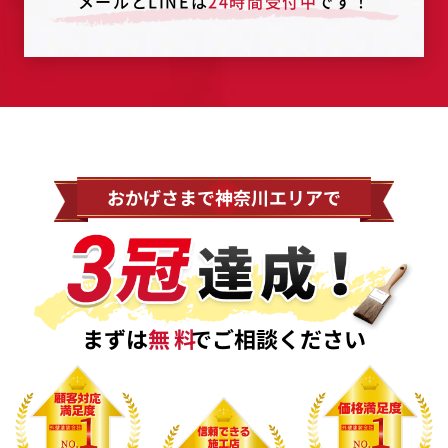
メールとLINEは
24時間受付中
です！
おかげさまで神奈川エリアで
まずは
無料
でご相談ください