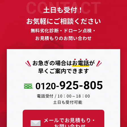
CONTACT
土日も受付！
お気軽にご相談ください
無料劣化診断・ドローン点検・
お見積もりのお問い合わせ
お急ぎの場合は
お
電
話
が
早くご案内できます
925-805
0120-
電話受付 / 10：00～18：00
土日も受付可能
メールでお見積もり・
お問い合わせ